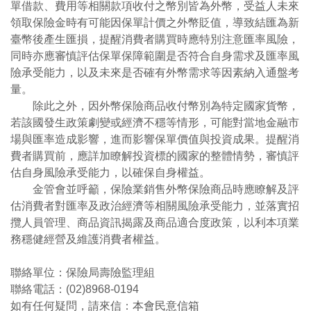
單借款、費用等相關款項收付之幣別皆為外幣，受益人未來
領取保險金時有可能因保單計價之外幣貶值，導致結匯為新
臺幣後產生匯損，提醒消費者購買時應特別注意匯率風險，
同時亦應審慎評估保單保障範圍是否符合自身需求及匯率風
險承受能力，以及未來是否確有外幣需求等因素納入通盤考
量。
除此之外，因外幣保險商品收付幣別為特定國家貨幣，
若該國發生政策劇變或經濟不穩等情形，可能對當地金融市
場與匯率造成影響，進而影響保單價值與投資成果。提醒消
費者購買前，應詳加瞭解投資標的國家的整體情勢，審慎評
估自身風險承受能力，以確保自身權益。
金管會並呼籲，保險業銷售外幣保險商品時應瞭解及評
估消費者對匯率及政治經濟等相關風險承受能力，並落實招
攬人員管理、商品資訊揭露及商品適合度政策，以利本項業
務穩健經營及維護消費者權益。
聯絡單位：保險局壽險監理組
聯絡電話：(02)8968-0194
如有任何疑問，請來信：
本會民意信箱