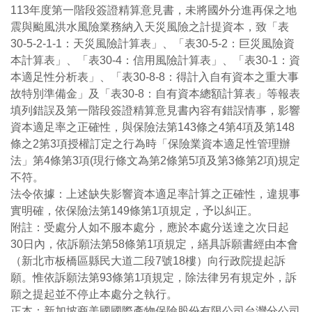
113
年度第一階段簽證精算意見書，未將國外分進再保之地
震與颱風洪水風險業務納入天災風險之計提資本，致「表
30-5-2-1-1
：天災風險計算表」、「表
30-5-2
：巨災風險資
本計算表」、「表
30-4
：信用風險計算表」、「表
30-1
：資
本適足性分析表」、「表
30-8-8
：得計入自有資本之重大事
故特別準備金」及「表
30-8
：自有資本總額計算表」等報表
填列錯誤及第一階段簽證精算意見書內容有錯誤情事，影響
資本適足率之正確性，與保險法第
143
條之
4
第
4
項及第
148
條之
2
第
3
項授權訂定之行為時「保險業資本適足性管理辦
法」第
4
條第
3
項
(
現行條文為第
2
條第
5
項及第
3
條第
2
項
)
規定
不符。
法令依據：上述缺失影響資本適足率計算之正確性，違規事
實明確，依保險法第
149
條第
1
項規定，予以糾正。
附註：受處分人如不服本處分，應於本處分送達之次日起
30
日內，依訴願法第
58
條第
1
項規定，繕具訴願書經由本會
（新北市板橋區縣民大道二段
7
號
18
樓）向行政院提起訴
願。惟依訴願法第
93
條第
1
項規定，除法律另有規定外，訴
願之提起並不停止本處分之執行。
正本：新加坡商美國國際產物保險股份有限公司台灣分公司