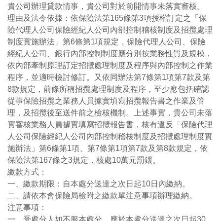
貴公司辦理貸款情事，貴公司對於前開情事未落實審核。
理由及法令依據：依保險法第165條第3項授權訂定之「保
險代理人公司保險經紀人公司內部控制稽核制度及招攬處理
制度實施辦法」第6條第1項規定，保險代理人公司、保險
經紀人公司、銀行內部控制制度應分別按業務性質及規模，
依內部牽制原理訂定招攬處理制度及程序與內部控制之作業
程序，並適時檢討修訂。又依同辦法第7條第1項第7款及第
8款規定，前條所稱招攬處理制度及程序，至少應包括確認
從事保險招攬之業務人員據實填寫招攬報告書之作業及管
理，及招攬後至送件前之檢核機制。上述事實，貴公司未落
實審核業務人員據實填寫招攬報告書，核有違反「保險代理
人公司保險經紀人公司內部控制稽核制度及招攬處理制度實
施辦法」第6條第1項、第7條第1項第7款及第8款規定，依
保險法第167條之3規定，核處10萬元罰鍰。
繳款方式：
一、繳款期限：自本處分送達之次日起10日內繳納。
二、請依本會保險局檢附之繳款單注意事項辦理繳納。
注意事項：
一、受處分人如不服本處分，應於本處分送達之次日起30