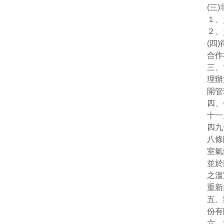
(三
１、
２、
(四
合作
三、
理辦
開管
四、
十一
四九
八條
室氣
並於
之溫
重新
五、
份有
六、