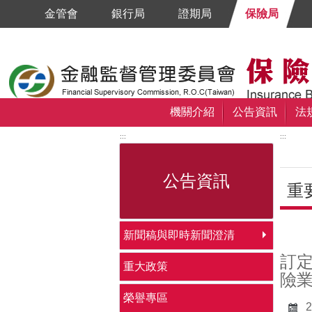
跳到主要內容區塊
金管會
銀行局
證期局
保險局
機關介紹
公告資訊
法
:::
:::
公告資訊
重
中央
新聞稿與即時新聞澄清
訂
重大政策
險
榮譽專區
2