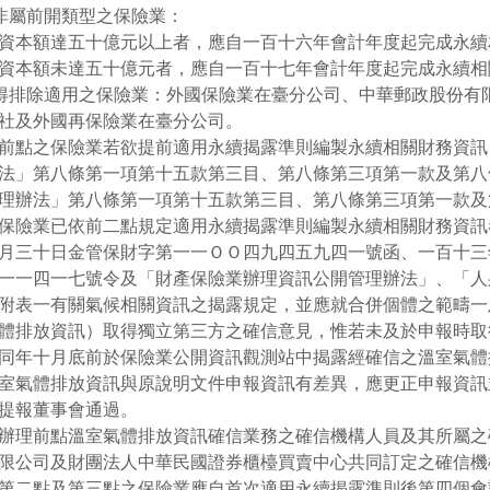
)非屬前開類型之保險業：
資本額達五十億元以上者，應自一百十六年會計年度起完成永續
資本額未達五十億元者，應自一百十七年會計年度起完成永續相
)得排除適用之保險業：外國保險業在臺分公司、中華郵政股份有
社及外國再保險業在臺分公司。
前點之保險業若欲提前適用永續揭露準則編製永續相關財務資訊
法」第八條第一項第十五款第三目、第八條第三項第一款及第八
理辦法」第八條第一項第十五款第三目、第八條第三項第一款及
保險業已依前二點規定適用永續揭露準則編製永續相關財務資訊
月三十日金管保財字第一一ＯＯ四九四五九四一號函、一百十三
一一四一七號令及「財產保險業辦理資訊公開管理辦法」、「人
附表一有關氣候相關資訊之揭露規定，並應就合併個體之範疇一
體排放資訊）取得獨立第三方之確信意見，惟若未及於申報時取
同年十月底前於保險業公開資訊觀測站中揭露經確信之溫室氣體
室氣體排放資訊與原說明文件申報資訊有差異，應更正申報資訊
提報董事會通過。
辦理前點溫室氣體排放資訊確信業務之確信機構人員及其所屬之
限公司及財團法人中華民國證券櫃檯買賣中心共同訂定之確信機
第二點及第三點之保險業應自首次適用永續揭露準則後第四個會