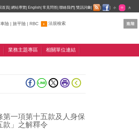
回首頁
|
網站導覽
|
English
|
常見問答
|
聯絡我們
|
雙語詞彙
|
|
|
小
中
大
法規檢索
制車險
|
旅平險
|
RBC
業務主題專區
相關單位連結
條第一項第十五款及人身保
五款」之解釋令