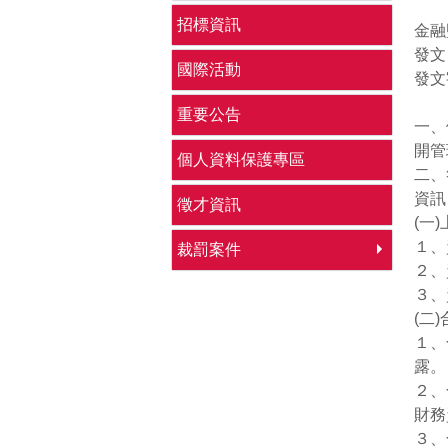
招標資訊
金融
發文
國際活動
發文
重要公告
一、
開管
個人資料保護專區
二、
資訊
徵才資訊
(一
１、
裁罰案件
２、
３、
(二
１、
露。
２、
財務
３、