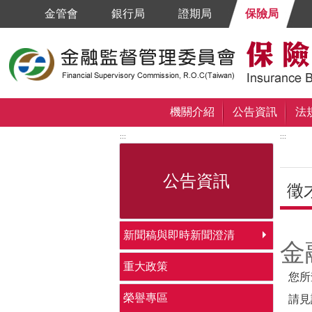
跳到主要內容區塊
金管會
銀行局
證期局
保險局
機關介紹
公告資訊
法
:::
:::
公告資訊
徵
中央
新聞稿與即時新聞澄清
金
重大政策
您所
榮譽專區
請見