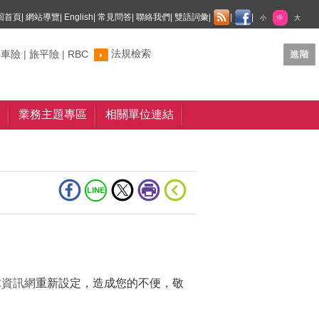
回首頁
|
網站導覽
|
English
|
常見問答
|
聯絡我們
|
雙語詞彙
|
|
|
小
中
大
法規檢索
制車險
|
旅平險
|
RBC
業務主題專區
相關單位連結
球資訊網
重新設定，造成您的不便，敬