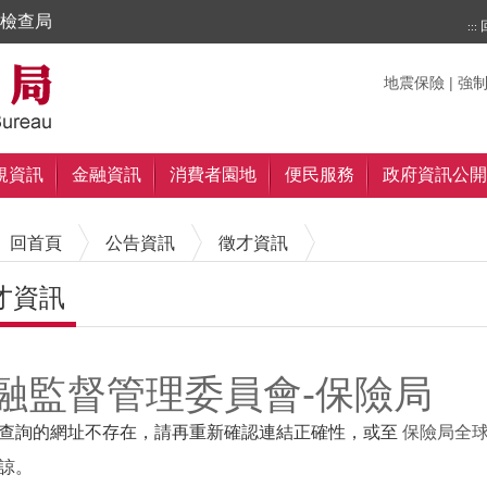
檢查局
:::
搜尋
搜尋
關鍵字
地震保險
|
強
規資訊
金融資訊
消費者園地
便民服務
政府資訊公開
回首頁
公告資訊
徵才資訊
才資訊
內容區塊
融監督管理委員會-保險局
查詢的網址不存在，請再重新確認連結正確性，或至
保險局全
諒。