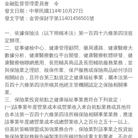
金融監督管理委員會 令
發文日期：中華民國114年10月27日
發文字號：金管保財字第11401456501號
一、依據保險法（以下簡稱本法）第一百四十六條第四項規
定辦理。
二、從事健檢中心、健康管理顧問、藥局通路、健康醫療大
數據分析、健康醫療數位平台開發、健康醫療軟體研發、健
康醫療物聯網應用、長照輔具商品及長照輔助服務業務，並
與保險業之理賠、核保作業、保戶服務或保險商品給付項目
相關結合，且符合第三點規定之健康福祉事業，屬本法第一
百四十六條第四項所稱其他經主管機關認定之保險相關事
業。
三、保險業投資前點之健康福祉事業應符合下列規定：
(一)該事業年度營業成本或營業收入來自前點業務或其他符
合本法第一百四十六條第四項所稱保險相關事業業務，應達
該事業年度總營業成本或總營業收入之百分之五十一以上。
但基於策略聯盟或加強業務合作，保險業對該事業之投資如
無保險業財務報告編製準則所稱控制或重大影響者，不在此