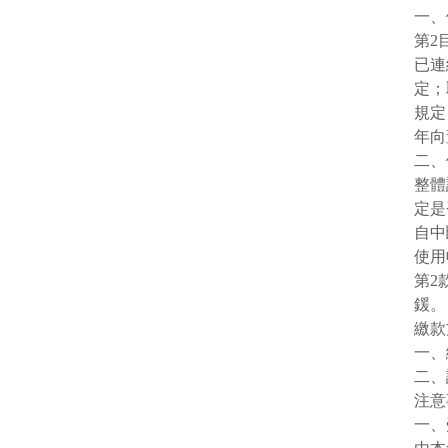
一、
第
2
已連
定；
規定
年向
二、
整體
定是
自中
使用
第
2
鍰。
繳款
一、
二、
注意
一、