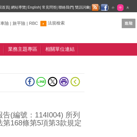
回首頁
|
網站導覽
|
English
|
常見問答
|
聯絡我們
|
雙語詞彙
|
|
|
小
中
大
法規檢索
制車險
|
旅平險
|
RBC
業務主題專區
相關單位連結
號：114I004) 所列
168條第5項第3款規定