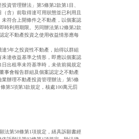
產投資管理辦法」第
5
條第
2
款第
1
目、
日（含）前取得達可用狀態並已利用且
；未符合上開條件之不動產，以個案認
即時利用期限。另同辦法第
12
條第
2
款
認定不動產投資之使用收益情形應每
續達
5
年之投資性不動產，始得以群組
有未達收益基準之情形，即應以個案認
1
日出租率未符基準時，未依前揭規定
董事會報告群組及個案認定之不動產
險業辦理不動產投資管理辦法」第
5
條
8
條第
5
項第
3
款規定，核處
100
萬元罰
願法第
58
條第
1
項規定，繕具訴願書經