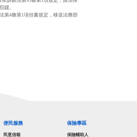
惟依訴願法第
93
條第
1
項規定，除法律
罰鍰。
法第
4
條第
1
項但書規定，移送法務部
便民服務
保險專區
民意信箱
保險輔助人