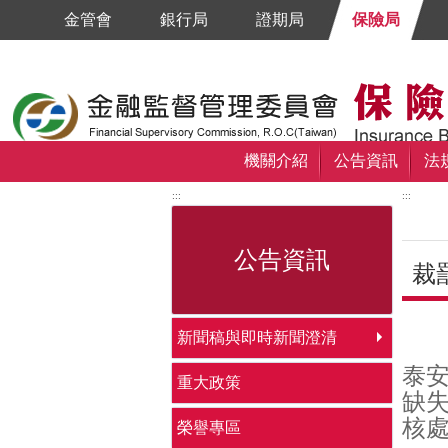
跳到主要內容區塊
金管會
銀行局
證期局
保險局
機關介紹
公告資訊
法
:::
:::
公告資訊
裁
中央
新聞稿與即時新聞澄清
泰安
重大政策
缺失
核處
榮譽專區