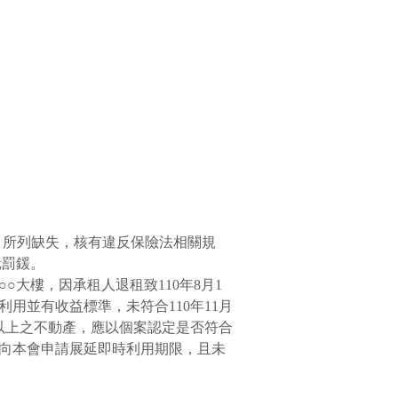
）所列缺失，核有違反保險法相關規
元罰鍰。
○○大樓，因承租人退租致
110
年
8
月
1
利用並有收益標準，未符合
110
年
11
月
以上之不動產，應以個案認定是否符合
向本會申請展延即時利用期限，且未