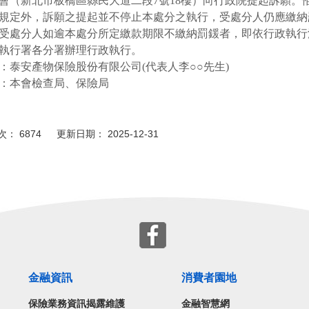
會（新北市板橋區縣民大道二段
7
號
18
樓）向行政院提起訴願。
規定外，訴願之提起並不停止本處分之執行，受處分人仍應繳納
受處分人如逾本處分所定繳款期限不繳納罰鍰者，即依行政執行
執行署各分署辦理行政執行。
：泰安產物保險股份有限公司
(
代表人李○○先生
)
：本會檢查局、保險局
： 6874 更新日期： 2025-12-31
金融資訊
消費者園地
保險業務資訊揭露維護
金融智慧網