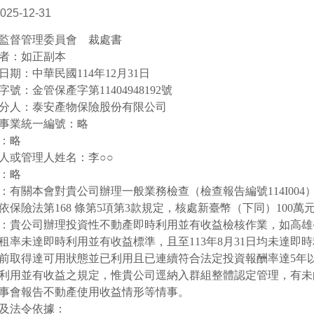
025-12-31
監督管理委員會 裁處書
者：如正副本
日期：中華民國
114
年
12
月
31
日
字號：金管保產字第
11404948192
號
分人：泰安產物保險股份有限公司
事業統一編號：略
：略
人或管理人姓名：李○○
：略
：有關本會對貴公司辦理一般業務檢查（檢查報告編號
114I004
依保險法第
168
條第
5
項第
3
款規定，核處新臺幣（下同）
100
萬
：貴公司辦理投資性不動產即時利用並有收益檢核作業，如高雄
租率未達即時利用並有收益標準，且至
113
年
8
月
31
日均未達即時
前取得達可用狀態並已利用且已連續符合法定投資報酬率達
5
年
利用並有收益之規定，惟貴公司逕納入群組整體認定管理，有未
事會報告不動產使用收益情形等情事。
及法令依據：