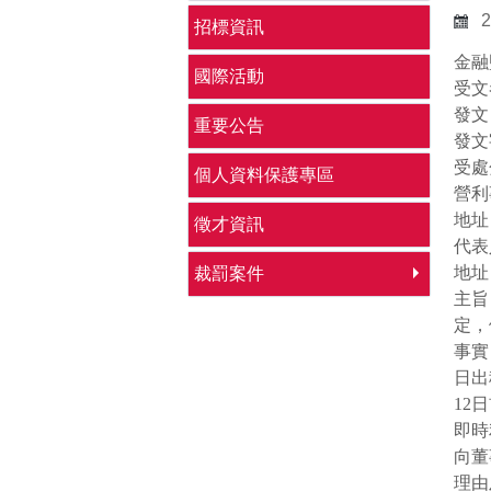
2
招標資訊
金融
國際活動
受文
發文
重要公告
發文
受處
個人資料保護專區
營利
地址
徵才資訊
代表
地址
裁罰案件
主旨
定，
事實
日出
12
日
即時
向董
理由