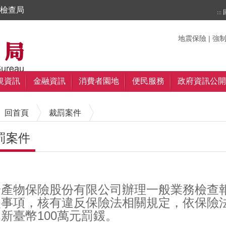
檢查局
:::
搜尋
搜尋
關鍵字
地震保險
|
強
規資訊
金融資訊
消費者園地
便民服務
政府資訊公開
回首頁
裁罰案件
罰案件
內容區塊
產物保險股份有限公司辦理一般業務檢查報告(編
事項，核有違反保險法相關規定，依保險法第
新臺幣100萬元罰鍰。