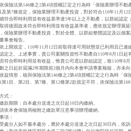
依保險法第
146
條之
2
第
4
項授權訂定之行為時「保險業辦理不動
目及第
7
條規定，保險業辦理不動產投資，對於符合
110
年
11
月
12
續符合即時利用並有收益基準達
5
年以上之不動產，以群組認定
取得後因故未符合即時利用並有收益基準者，應依規定辦理展延
，保險業辦理不動產投資，對於全體、以群組整體認定及以個案
董事會報告。
依上開規定，
110
年
11
月
12
日前取得達可用狀態並已利用且已連
認定之。上述事實，貴公司案關投資性不動產自
110
年
8
月
1
日起
否符合即時利用並有收益，惟貴公司逕以群組認定，致
110
年
8
月
斷之日起於屆滿
2
年期限前
2
個月內向本會申請專案報核，亦未向
收益情形，核與保險法第
146
條之
2
第
4
項授權訂定之行為時「保
款第
1
目、第
2
目、第
7
條、第
12
條第
2
款規定不符，依保險法第
16
方式：
繳款期限：自本處分送達之次日起
10
日內繳納。
請依本會保險局檢附之繳款單注意事項辦理繳納。
事項：
受處分人如不服本處分，應於本處分送達之次日起
30
日內，依訴