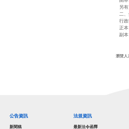
由本
另有
二、
行政
正本
副本
瀏覽人次
公告資訊
法規資訊
新聞稿
最新法令函釋