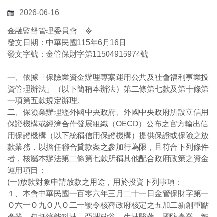
2026-06-16
金融監督管理委員會 令
發文日期：中華民國115年6月16日
發文字號：金管保財字第11504916974號
一、依據「保險業資金辦理專案運用公共及社會福利事業投
資管理辦法」（以下簡稱本辦法）第二條第七款及第十條第
一項第五款規定辦理。
二、保險業辦理經外國中央政府、外國中央政府所設立信用
保證機構或經濟合作發展組織（OECD）公布之官方輸出信
用保證機構（以下統稱信用保證機構）提供保證或保險之放
款業務，以擔任聯合貸款案之參加行為限，且符合下列條件
者，核屬本辦法第二條第七款所稱其他配合政府政策之資金
運用項目：
(一)放款對象申請放款之用途，用於投資下列事項：
１、本會中華民國一百零六年三月二十一日金管保財字第一
Ｏ六一Ｏ九Ｏ八Ｏ二一號令核釋政府核定之五加二新創重點
產業，包括綠能科技、亞洲矽谷、生技醫藥、國防產業、智