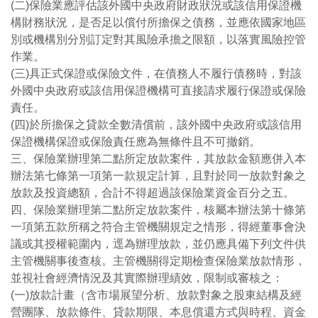
(二)保險業應評估該外國中央政府財政狀況或該信用保證機
構財務狀況，是否足以償付所擔保之債務，並應依國家地區
別或機構別分別訂定對其風險承擔之限額，以落實風險控管
作業。
(三)具正式保證或保險文件，在債務人不履行債務時，對該
外國中央政府或該信用保證機構可直接請求履行保證或保險
責任。
(四)於所擔保之貸款全數清償前，該外國中央政府或該信用
保證機構保證或保險責任應為無條件且不可撤銷。
三、保險業辦理第二點所定放款案件，其放款金額應併入本
辦法第七條第一項第一款規定計算，且對於同一放款對象之
放款及投資總額，合計不得超過該保險業資金百分之五。
四、保險業辦理第二點所定放款案件，核屬本辦法第十條第
一項第五款所稱之符合主管機關規定之情形，得經董事會決
議或其授權範圍內，逕為辦理放款，並仍應具備下列文件供
主管機關事後查核。主管機關得定期檢查保險業放款情形，
並視社會經濟情況及其實際辦理績效，限制或審核之：
(一)放款計畫（含市場展望分析、放款對象之股東結構及經
營團隊、放款條件、貸款期限、本息償還方式與時程、資金