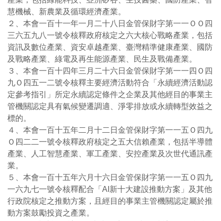
慧機械、新農業及循環經濟產業。
２、本會一百十一年一月二十八日金管保財字第一一ＯＯ四
三六五九八一號令核釋政府核定之六大核心戰略產業，包括
資訊及數位產業、資安卓越產業、臺灣精準健康產業、國防
及戰略產業、綠電及再生能源產業、民生及戰備產業。
３、本會一百十四年三月二十六日金管保財字第一一四Ｏ四
九Ｏ四五一二號令核釋主要經濟活動符合「永續經濟活動認
定參考指引」所定永續認定條件之企業及其他經目的事業主
管機關認定具有氣候變遷調適、淨零排放或永續轉型效益之
標的。
４、本會一百十五年二月十二日金管保財字第一一五Ｏ四九
Ｏ四二二一號令核釋政府核定之五大信賴產業，包括半導體
產業、人工智慧產業、軍工產業、安控產業及次世代通訊產
業。
５、本會一百十五年六月十六日金管保財字第一一五Ｏ四九
一六九七一號令核釋配合「AI新十大建設推動方案」及其他
行政院核定之推動方案，且經目的事業主管機關認定屬於推
動方案鼓勵投資之產業。