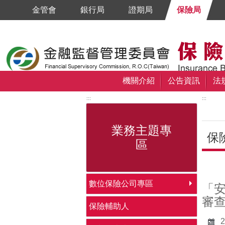
跳到主要內容區塊
金管會
銀行局
證期局
保險局
機關介紹
公告資訊
法
:::
:::
業務主題專
保
區
中央
數位保險公司專區
「
審
保險輔助人
2