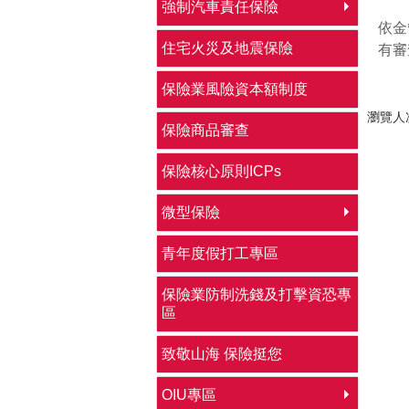
強制汽車責任保險
依金
住宅火災及地震保險
有審
保險業風險資本額制度
瀏覽人次
保險商品審查
保險核心原則ICPs
微型保險
青年度假打工專區
保險業防制洗錢及打擊資恐專
區
致敬山海 保險挺您
OIU專區