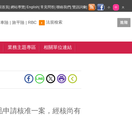
回首頁
|
網站導覽
|
English
|
常見問答
|
聯絡我們
|
雙語詞彙
|
|
|
小
中
大
法規檢索
制車險
|
旅平險
|
RBC
業務主題專區
相關單位連結
品申請核准一案，經核尚有