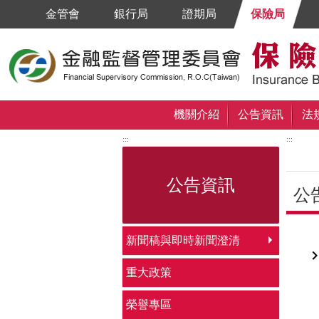
跳到主要內容區塊
金管會
銀行局
證期局
保險局
機關介紹
公告資訊
法
:::
:::
公告資訊
公
中央
新聞稿與即時新聞澄清
重大政策
榮譽專區