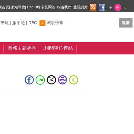
回首頁
|
網站導覽
|
English
|
常見問答
|
聯絡我們
|
雙語詞彙
|
|
|
小
中
大
法規檢索
制車險
|
旅平險
|
RBC
業務主題專區
相關單位連結