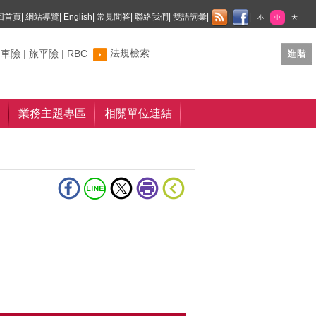
回首頁
|
網站導覽
|
English
|
常見問答
|
聯絡我們
|
雙語詞彙
|
|
|
小
中
大
法規檢索
制車險
|
旅平險
|
RBC
業務主題專區
相關單位連結