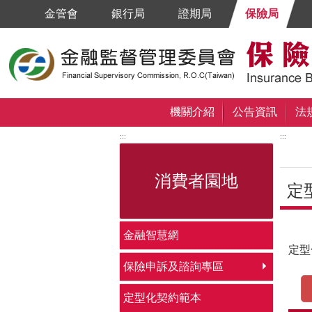
跳到主要內容區塊
金管會
銀行局
證期局
保險局
機關介紹
公告資訊
法
:::
:::
消費者園地
定
中央
金融智慧網
定型
保險申訴及諮詢專區
定型化契約範本