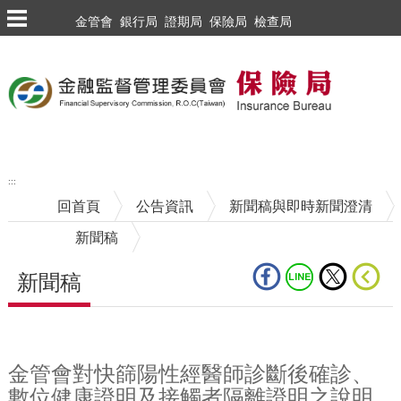
跳到主要內容區塊
金管會
銀行局
證期局
保險局
檢查局
:::
回首頁
公告資訊
新聞稿與即時新聞澄清
新聞稿
新聞稿
中央內容區塊
金管會對快篩陽性經醫師診斷後確診、
數位健康證明及接觸者隔離證明之說明