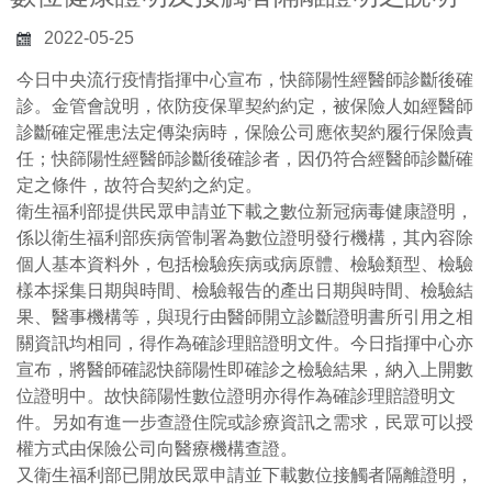
2022-05-25
今日中央流行疫情指揮中心宣布，快篩陽性經醫師診斷後確
診。金管會說明，依防疫保單契約約定，被保險人如經醫師
診斷確定罹患法定傳染病時，保險公司應依契約履行保險責
任；快篩陽性經醫師診斷後確診者，因仍符合經醫師診斷確
定之條件，故符合契約之約定。
衛生福利部提供民眾申請並下載之數位新冠病毒健康證明，
係以衛生福利部疾病管制署為數位證明發行機構，其內容除
個人基本資料外，包括檢驗疾病或病原體、檢驗類型、檢驗
樣本採集日期與時間、檢驗報告的產出日期與時間、檢驗結
果、醫事機構等，與現行由醫師開立診斷證明書所引用之相
關資訊均相同，得作為確診理賠證明文件。今日指揮中心亦
宣布，將醫師確認快篩陽性即確診之檢驗結果，納入上開數
位證明中。故快篩陽性數位證明亦得作為確診理賠證明文
件。另如有進一步查證住院或診療資訊之需求，民眾可以授
權方式由保險公司向醫療機構查證。
又衛生福利部已開放民眾申請並下載數位接觸者隔離證明，