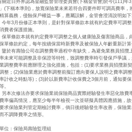
近日外界認為金融監督管理委員會(下稱金管會)於今(111)年
」(下稱本準則)，放寬保險業未來若符合四要件即可調高費率，
精算義務，侵蝕保戶權益一事，應屬誤解，金管會澄清說明如下
 今年3月份修正本準則，是針對保單條款本就有約定費率可調
消費者保護措施。
 保單條款本就有約定費率可調整之個人健康險及傷害險商品，
保單條款約定，每年按續保當時新費率及被保險人年齡重新計
 鑒於有壽險公司在調整費率過程中有缺失，為避免業務員招攬
率未來可能調整及非保證等特性，致調整費率時引發保戶爭議，
業調整費率前應辦理之強化措施，包括：(1)要求業務員招攬新
調整；(2)保險業應於費率調整前擬訂應向要保人說明之費率調
率計收之時點等)；(3)於以新費率計收保費之3個月前，通知要
等。
 另本次修法亦要求保險業就保險商品實際經驗發生率惡化致費
費率偏高情況，應至少每半年檢視一次並研擬具體因應措施，故
要求保險業列管定期檢討費率，倘日後經驗發生率改善，保險業
而不調降費率之情形。
單位：保險局壽險監理組