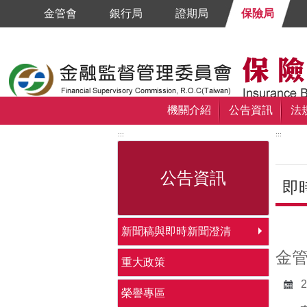
跳到主要內容區塊
金管會
銀行局
證期局
保險局
機關介紹
公告資訊
法
:::
:::
公告資訊
即
中央
新聞稿與即時新聞澄清
金
重大政策
2
榮譽專區