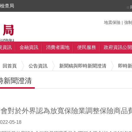
檢查局
:::
搜尋
搜尋
關鍵字
地震保險
|
強
規資訊
金融資訊
消費者園地
便民服務
政府資訊公開
回首頁
公告資訊
新聞稿與即時新聞澄清
即時
時新聞澄清
內容區塊
管會對於外界認為放寬保險業調整保險商品
022-05-18