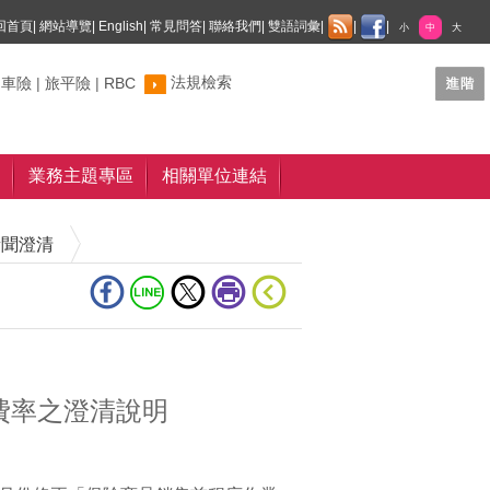
回首頁
|
網站導覽
|
English
|
常見問答
|
聯絡我們
|
雙語詞彙
|
|
|
小
中
大
法規檢索
制車險
|
旅平險
|
RBC
業務主題專區
相關單位連結
新聞澄清
費率之澄清說明