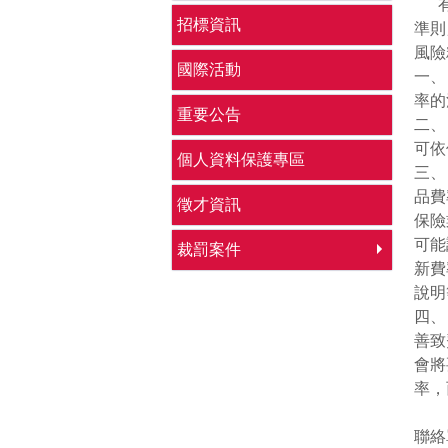
有關
招標資訊
準則
風險
國際活動
一、
率的
重要公告
二、
可依
個人資料保護專區
三、
品費
徵才資訊
保險
可能
裁罰案件
新費
說明
四、
善致
會將
率，
聯絡