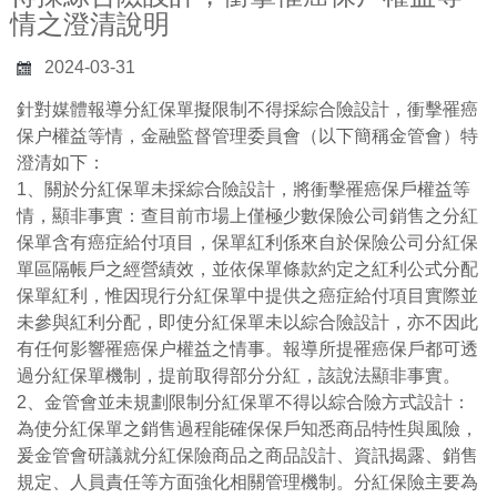
情之澄清說明
2024-03-31
針對媒體報導分紅保單擬限制不得採綜合險設計，衝擊罹癌
保户權益等情，金融監督管理委員會（以下簡稱金管會）特
澄清如下：
1、關於分紅保單未採綜合險設計，將衝擊罹癌保戶權益等
情，顯非事實：查目前市場上僅極少數保險公司銷售之分紅
保單含有癌症給付項目，保單紅利係來自於保險公司分紅保
單區隔帳戶之經營績效，並依保單條款約定之紅利公式分配
保單紅利，惟因現行分紅保單中提供之癌症給付項目實際並
未參與紅利分配，即使分紅保單未以綜合險設計，亦不因此
有任何影響罹癌保户權益之情事。報導所提罹癌保戶都可透
過分紅保單機制，提前取得部分分紅，該說法顯非事實。
2、金管會並未規劃限制分紅保單不得以綜合險方式設計：
為使分紅保單之銷售過程能確保保戶知悉商品特性與風險，
爰金管會研議就分紅保險商品之商品設計、資訊揭露、銷售
規定、人員責任等方面強化相關管理機制。分紅保險主要為