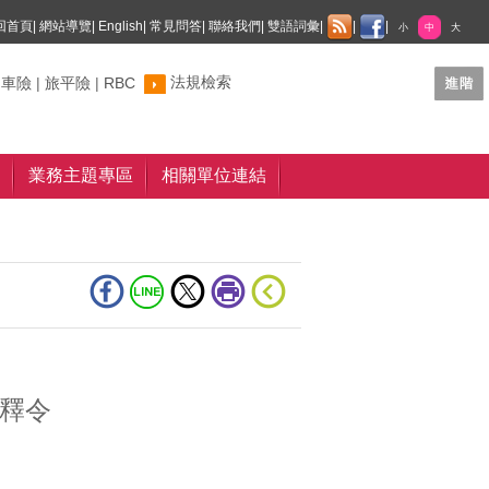
回首頁
|
網站導覽
|
English
|
常見問答
|
聯絡我們
|
雙語詞彙
|
|
|
小
中
大
法規檢索
制車險
|
旅平險
|
RBC
業務主題專區
相關單位連結
釋令