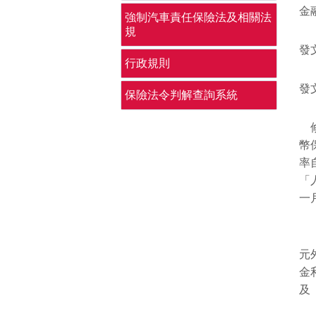
金
強制汽車責任保險法及相關法
規
發
行政規則
發
保險法令判解查詢系統
修
幣
率
「
一
附
元
金
及