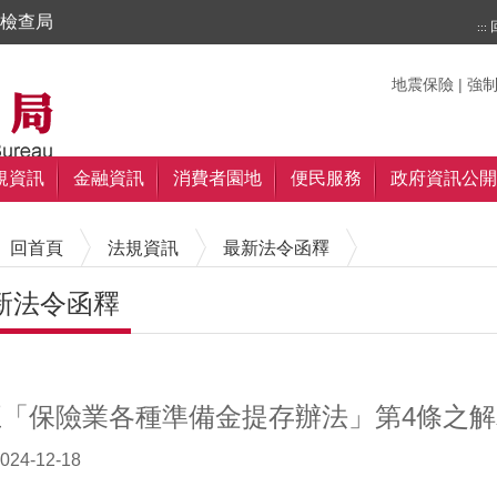
檢查局
:::
搜尋
搜尋
關鍵字
地震保險
|
強
規資訊
金融資訊
消費者園地
便民服務
政府資訊公開
回首頁
法規資訊
最新法令函釋
新法令函釋
內容區塊
正「保險業各種準備金提存辦法」第4條之解
024-12-18