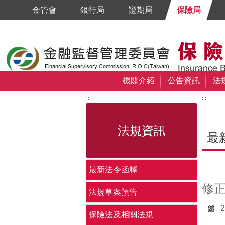
跳到主要內容區塊
金管會
銀行局
證期局
保險局
機關介紹
公告資訊
法
:::
:::
法規資訊
最
中央
最新法令函釋
修
法規草案預告
2
保險法及相關法規