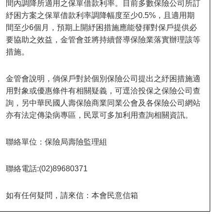
間內調降所適用之保單借款利率。目前多數保險公司所訂
紓困方案之保單借款利率調降幅度至少
0.5%
，且適用期
間至少
6
個月，預期上開紓困措施應能發揮對保戶提供必
要協助之效益，金管會並將持續督導保險業落實辦理該等
措施。
金管會說明，倘保戶對於個別保險公司提出之紓困措施適
用對象或優惠條件有相關疑義，可逕洽投保之保險公司查
詢，另中華民國人壽保險商業同業公會及各保險公司網站
亦有法定傳染病專區，民眾可多加利用查詢相關資訊。
聯絡單位：保險局壽險監理組
聯絡電話
:(02)89680371
如有任何疑問，請來信：本會民意信箱