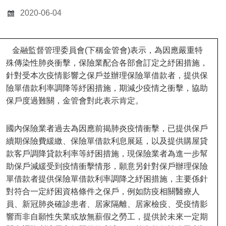
2020-06-04
金融監督管理委員會
(
下稱金管會
)
表示，為因應嚴重特
殊傳染性肺炎衝擊，保險業配合各部會訂定之紓困措施，
針對受本次疫情影響之保戶並辦理保險單借款者，提供保
險單借款利率調降等紓困措施，期減少疫情之衝擊，協助
保戶度過難關，金管會對此表示肯定。
國內保險業者過去為因應前揭肺炎疫情衝擊，已提供保戶
續期保險費緩繳、保險單借款利息展延，以及提供購屋貸
款客戶調降貸款利率等紓困措施，現保險業者為進一步幫
助保戶減緩受到疫情衝擊情形，願意另針對保戶辦理保險
單借款者提供保險單借款利率調降之紓困措施，主要係針
對符合一定紓困資格條件之保戶，例如防疫相關醫療人
員、新冠肺炎確診患者、居家隔離、居家檢疫、受疫情影
響而非自願性失業或放無薪假之勞工，提供於未來一定期