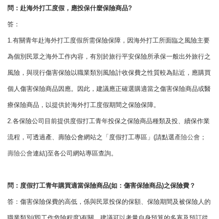
問：赴海外打工度假，應投保什麼保險商品?
答：
1.有關青年赴海外打工度假所需保險保障，因海外打工所面臨之風險主要
為個別民眾之海外工作內容，有別於旅行平安保險所承保一般出外旅行之
風險，與現行傷害保險以職業類別風險計收保費之性質較為貼近，應購買
個人傷害保險商品因應。因此，建議應正確選購適當之傷害保險商品或醫
療保險商品，以提供於海外打工度假期間之保險保障。
2.各保險公司目前提供度假打工青年投保之保險商品種類及投、續保作業
流程，可透過產、壽險公會網站之「度假打工專區」(請點選
產險公會
；
壽險公會
連結)至各公司網站專區查詢。
問：度假打工青年購買適當保險商品(如：傷害保險商品)之保險費？
答：傷害保險保費的高低，係與民眾投保的保額、保險期間及被保險人的
職業類別(即工作危險程度)有關，建議可以考量自身預算的多寡及預訂從