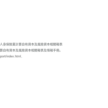
人身保險業計算自有資本及風險資本相關報表
算自有資本及風險資本相關報表及填報手冊。
port/index.html
、
）