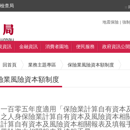
檢查局
:::
搜尋
搜尋
關鍵字
地震保險
|
強
規資訊
金融資訊
消費者園地
便民服務
政府資訊公開
回首頁
業務主題專區
保險業風險資本額制度
險業風險資本額制度
內容區塊
定一百零五年度適用「保險業計算自有資本
」之人身保險業計算自有資本及風險資本相
業計算自有資本及風險資本相關報表及填報