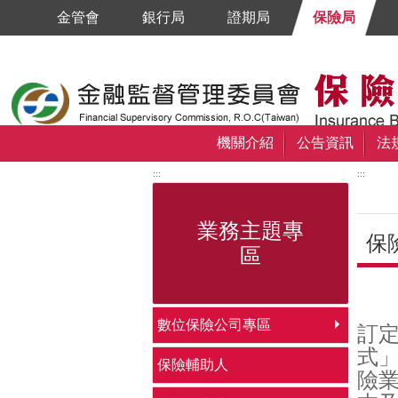
跳到主要內容區塊
金管會
銀行局
證期局
保險局
機關介紹
公告資訊
法
:::
:::
業務主題專
保
區
中央
數位保險公司專區
訂
式
保險輔助人
險