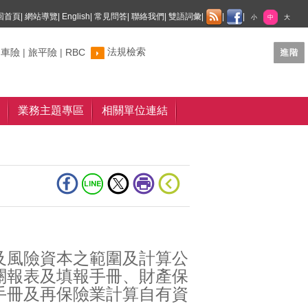
回首頁
|
網站導覽
|
English
|
常見問答
|
聯絡我們
|
雙語詞彙
|
|
|
小
中
大
法規檢索
制車險
|
旅平險
|
RBC
業務主題專區
相關單位連結
及風險資本之範圍及計算公
關報表及填報手冊、財產保
手冊及再保險業計算自有資