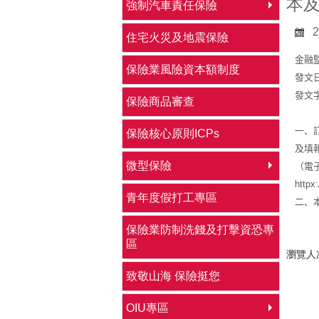
本
強制汽車責任保險
2
住宅火災及地震保險
金融
保險業風險資本額制度
發文
發文
保險商品審查
一、
保險核心原則ICPs
及填
微型保險
（電
httpx
青年度假打工專區
二、
保險業防制洗錢及打擊資恐專
區
瀏覽人次
致敬山海 保險挺您
OIU專區