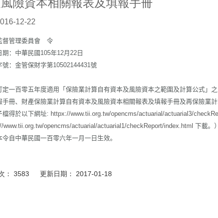
及風險資本相關報表及填報手冊
016-12-22
監督管理委員會 令
日期：中華民國
105
年
12
月
22
日
字號：金管保財字第
10502144431
號
訂定一百零五年度適用「保險業計算自有資本及風險資本之範圍及計算公式」之
報手冊、財產保險業計算自有資本及風險資本相關報表及填報手冊及再保險業計
子檔得於以下網址
:
httpx://www.tii.org.tw/opencms/actuarial/actuarial3/checkRe
://www.tii.org.tw/opencms/actuarial/actuarial1/checkReport/index.html
下載。
本令自中華民國一百零六年一月一日生效。
： 3583 更新日期： 2017-01-18