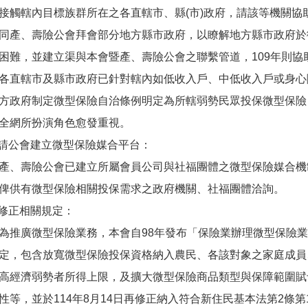
接觸轄內目標族群所在之各直轄市、縣(市)政府，請該等機關協助
同產、壽險公會拜會部分地方縣市政府，以瞭解地方縣市政府於
困難，並建立渠與本會暨產、壽險公會之聯繫管道，109年則協
各直轄市及縣市政府已針對轄內如低收入戶、中低收入戶或身心
方政府制定微型保險自治條例明定為所轄弱勢民眾投保微型保險
全網所扮演角色愈發重視。
) 請公會建立微型保險媒合平台：
壽險公會已建立所屬會員公司與社福團體之微型保險媒合機
俾供有微型保險相關投保需求之政府機關、社福團體洽詢。
) 修正相關規定：
廣微型保險業務，本會自98年發布「保險業辦理微型保險業
定，包含放寬微型保險投保資格納入農民、各該對象之家庭成員
高經濟弱勢者所得上限，及擴大微型保險商品類型與保障範圍賦
性等，並於114年8月14日再修正納入符合新住民基本法第2條