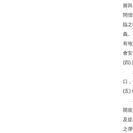
握與
間偕
臨之
義。
有地
會安
(四
產、
口，
(五
為推
開規
及提
之彈