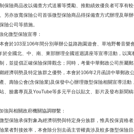
制保險商品改以備查方式送審等獎勵、推動績效優良者可享有較
、另亦放寬保險公司首張微型保險商品得採備查方式辦理及舉辦
保險公司等措施。
) 強化微型保險宣導：
於103至106年間分別舉辦公益路跑園遊會、草地野餐音樂
7年於全國北、中、南、東部辦理全國巡迴講座等宣導活動，以寓
制，並提倡正確保險保障觀念；同時，考量中華郵政公司所屬郵
鄉經濟弱勢及特定族群之優勢，本會於106年2月函請中華郵政
產、壽險公會(含保險業)及保發中心辦理微型保險相關宣導活動
站、臉書專頁及YouTube等多元平台以貼文、影片及發布新聞
) 加強與相關政府機關協調聯繫：
保險承保對象為經濟弱勢與特定身分族群，惟具投保資格者
險業者對接效率，本會除分別去函主管權責涉及較多微型保險目