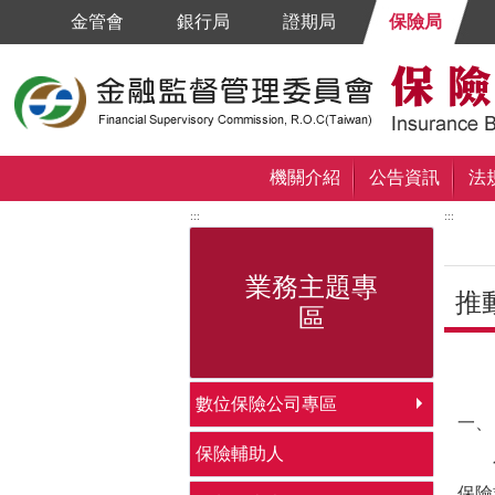
跳到主要內容區塊
金管會
銀行局
證期局
保險局
機關介紹
公告資訊
法
:::
:::
業務主題專
推
區
中央
數位保險公司專區
一、
保險輔助人
為增
保險