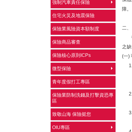
強制汽車責任保險
障。
住宅火災及地震保險
二、
保險業風險資本額制度
微型
保險商品審查
之缺
保險核心原則ICPs
(一
微型保險
青年度假打工專區
保險業防制洗錢及打擊資恐專
區
致敬山海 保險挺您
OIU專區