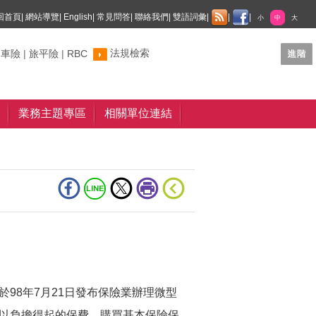
回首頁
|
網站導覽
|
English
|
常見問答
|
聯絡我們
|
雙語詞彙
|
|
|
小
中
大
法規檢索
制車險
|
旅平險
|
RBC
業務主題專區
相關單位連結
8年7月21日發布保險業辦理微型
以負擔得起的保費，購買基本保險保