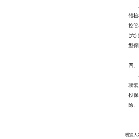
此外
體檢
控管
(六
型保
四、
本會
聯繫
投保
險。
瀏覽人次