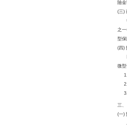
險金
(三
微型
之一
型保
(四
以微
微型
三、
(一
為鼓