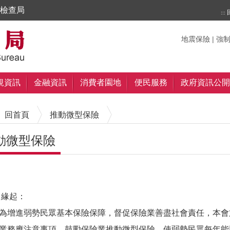
檢查局
:::
搜尋
搜尋
關鍵字
地震保險
|
強
規資訊
金融資訊
消費者園地
便民服務
政府資訊公開
回首頁
推動微型保險
動微型保險
內容區塊
 緣起：
進弱勢民眾基本保險保障，督促保險業善盡社會責任，本會於9
業務應注意事項，鼓勵保險業推動微型保險，使弱勢民眾每年能