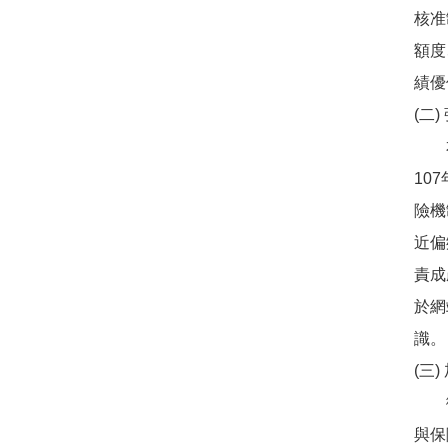
核准
額度
績優
(二
本會
10
險機
近偏
責成
於網
識。
(三
微型
與保